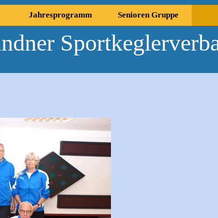
Menü überspringen
Jahresprogramm
Senioren Gruppe
▼
▼
ndner Sportkeglerverb